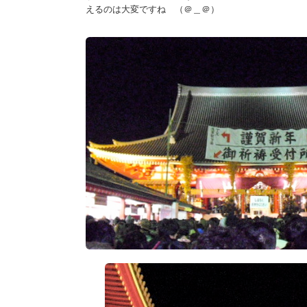
えるのは大変ですね （＠＿＠）