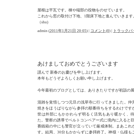
屋根は平瓦です。棟や端部の役物をのせています。
これから窓の取付け下地、1階床下地と進んでいきます
（shu)
admin
(
2011年1月21日 20:05
)
|
コメント(0)
|
トラックバッ
あけましておめでとうございます
謹んで 新春のお慶びを申し上げます。
本年もどうぞよろしくお願い申し上げます。
今年最初のブログとしては、ありきたりですが初詣の
混雑を覚悟しつつ元旦の浅草寺に行ってきました。仲
焼きをほうばりながら参拝の順番待ちをするわけです
世は外部にもかかわらず明るく活気もあり暖かく、
た。警察の誘導でベルトコンベアー式に境内に入ると
賽銭箱の中にも警官が立っていて厳戒体制。まあこれ
す。結局、30分もかからずに参拝終了。神様・仏様も