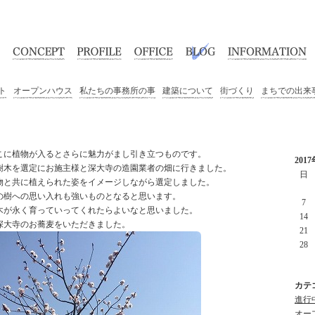
ト
オープンハウス
私たちの事務所の事
建築について
街づくり
まちでの出来
こに植物が入るとさらに魅力がまし引き立つものです。
201
樹木を選定にお施主様と深大寺の造園業者の畑に行きました。
日
物と共に植えられた姿をイメージしながら選定しました。
の樹への思い入れも強いものとなると思います。
7
木が永く育っていってくれたらよいなと思いました。
14
深大寺のお蕎麦をいただきました。
21
28
カテ
進行中
オープ