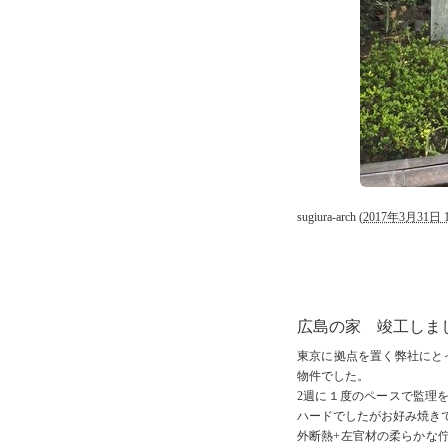
sugiura-arch
(
2017年3月31日 1
広島の家 竣工しま
東京に拠点を置く弊社にと
物件でした。
2週に１度のペースで監理
ハードでしたがお好み焼き
外断熱+左官材の柔らかな