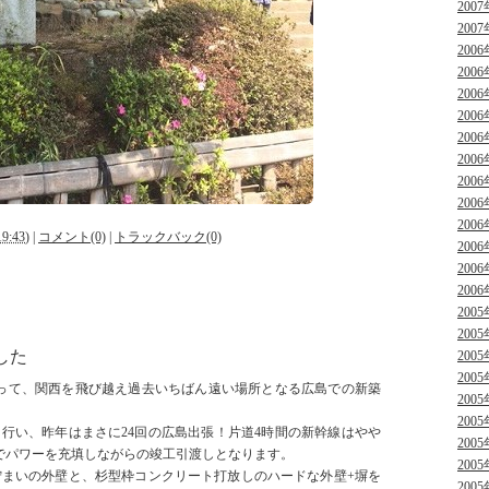
2007
2007
2006
2006
2006
2006
2006
2006
2006
2006
2006
9:43
)
|
コメント(0)
|
トラックバック(0)
2006
2006
2006
2005
2005
した
2005
2005
って、関西を飛び越え過去いちばん遠い場所となる広島での新築
2005
2005
を行い、昨年はまさに24回の広島出張！片道4時間の新幹線はやや
2005
でパワーを充填しながらの竣工引渡しとなります。
2005
佇まいの外壁と、杉型枠コンクリート打放しのハードな外壁+塀を
2005