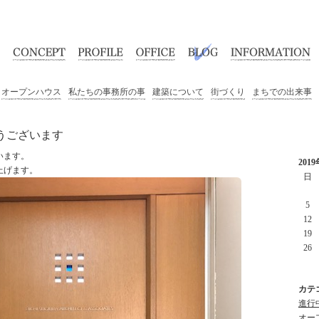
オープンハウス
私たちの事務所の事
建築について
街づくり
まちでの出来事
うございます
います。
201
上げます。
日
5
12
19
26
カテ
進行中
オープ