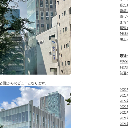
私たち
建築に
街づく
まちで
展覧会
雑誌掲
竣工 (
最近
VP
雑誌
初夏
公園)からのビューとなります。
2022
2022
2022
2022
2022
2021
2021