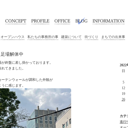
オープンハウス
私たちの事務所の事
建築について
街づくり
まちでの出来事
 足場解体中
場が終盤に差し掛かっております。
202
表れてきました。
日
カーテンウォールが調和した外観が
5
ように感じます。
12
19
26
カテ
進行中
オープ