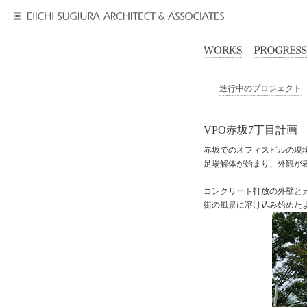
進行中のプロジェクト
VPO赤坂7丁目計画
赤坂でのオフィスビルの現
足場解体が始まり、外観が
コンクリート打放の外壁と
街の風景に溶け込み始めた