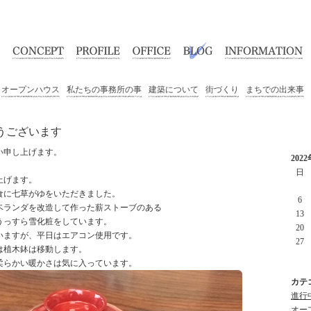
オープンハウス
私たちの事務所の事
建築について
街づくり
まちでの出来事
うございます
い申し上げます。
202
日
上げます。
食に七草がゆをいただきました。
6
ベランダを改造して作った薪ストーブのある
13
うっすら雪化粧をしています。
20
いますが、平日はエアコン使用です。
27
は植木鉢は移動します。
柔らかい暖かさは気に入っています。
カテ
進行中
オープ