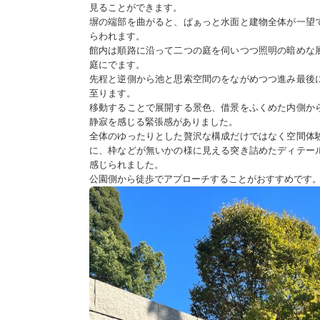
見ることができます。
塀の端部を曲がると、ぱぁっと水面と建物全体が一望
らわれます。
館内は順路に沿って二つの庭を伺いつつ照明の暗めな
庭にでます。
先程と逆側から池と思索空間のをながめつつ進み最後
至ります。
移動することで展開する景色、借景をふくめた内側か
静寂を感じる緊張感がありました。
全体のゆったりとした贅沢な構成だけではなく空間体
に、枠などが無いかの様に見える突き詰めたディテー
感じられました。
公園側から徒歩でアプローチすることがおすすめです