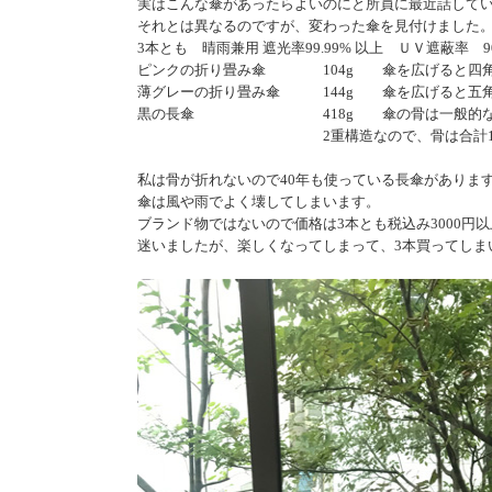
実はこんな傘があったらよいのにと所員に最近話して
それとは異なるのですが、変わった傘を見付けました
3本とも 晴雨兼用 遮光率99.99% 以上 ＵＶ遮蔽率 
ピンクの折り畳み傘 104g 傘を広げると四
薄グレーの折り畳み傘 144g 傘を広げると五
黒の長傘 418g 傘の骨は一般的な8
2重構造なので、骨は合計16
私は骨が折れないので40年も使っている長傘がありま
傘は風や雨でよく壊してしまいます。
ブランド物ではないので価格は3本とも税込み3000円以上
迷いましたが、楽しくなってしまって、3本買ってしま