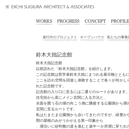
進行中のプロジェクト
オープンハウス
私たちの事務
鈴木大拙記念館
鈴木大拙記念館
以前訪れた「鈴木大拙記念館」を紹介します。
この記念館は哲学者鈴木大拙にまつわる展示物ととも
ここを訪れ空間を回遊し体験することで各々が何かし
れた記念館です。
記念館の入り口に至るには二通りのルートがあります
住宅街から直にメイン玄関に入る方法と、
水面を囲う石の塀の向こう側に隣接する公園側から塀
玄関に至るルートです。
私はたまたま公園側から歩いてきたのですが、緑豊か
間の屋根のみがうかがえる第一印象から
、塀沿いに砂利敷の道を進むと途中一か所塀に穿たれ